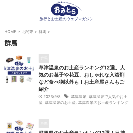
旅行とお土産のウェブマガジン
HOME
>
北関東
>
群馬
>
群馬
群馬
草津温泉のお土産ランキング12選。人
気のお菓子や花豆、おしゃれな入浴剤
など食べ物以外も！お土産屋さんもご
紹介
2023/9/8
草津温泉
,
草津温泉で人気のお土
産
,
草津温泉のお土産
,
草津温泉のお土産ランキング
群馬