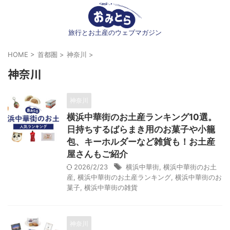
旅行とお土産のウェブマガジン
HOME
>
首都圏
>
神奈川
>
神奈川
神奈川
横浜中華街のお土産ランキング10選。
日持ちするばらまき用のお菓子や小籠
包、キーホルダーなど雑貨も！お土産
屋さんもご紹介
2026/2/23
横浜中華街
,
横浜中華街のお土
産
,
横浜中華街のお土産ランキング
,
横浜中華街のお
菓子
,
横浜中華街の雑貨
神奈川