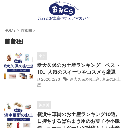
旅行とお土産のウェブマガジン
HOME
>
首都圏
>
首都圏
東京
新大久保のお土産ランキング・ベスト
10。人気のスイーツやコスメを厳選
2026/2/23
新大久保のお土産
,
東京のお土
産
神奈川
横浜中華街のお土産ランキング10選。
日持ちするばらまき用のお菓子や小籠