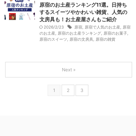
原宿のお土産ランキング11選。日持ち
するスイーツやかわいい雑貨、人気の
文房具も！お土産屋さんもご紹介
2026/2/23
原宿
,
原宿で人気のお土産
,
原宿
のお土産
,
原宿のお土産ランキング
,
原宿のお菓子
,
原宿のスイーツ
,
原宿の文房具
,
原宿の雑貨
Next »
1
2
3