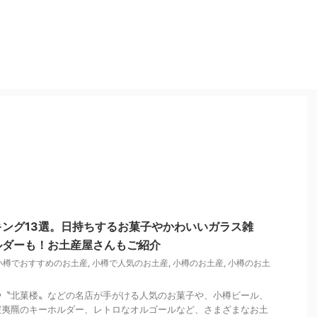
ング13選。日持ちするお菓子やかわいいガラス雑
ルダーも！お土産屋さんもご紹介
小樽でおすすめのお土産
,
小樽で人気のお土産
,
小樽のお土産
,
小樽のお土
や〝北菓楼〟などの名店が手がける人気のお菓子や、小樽ビール、
蝦夷羆のキーホルダー、レトロなオルゴールなど、さまざまなお土