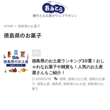
旅行とお土産のウェブマガジン
HOME
>
徳島県のお菓子
徳島県のお菓子
徳島
徳島県のお土産ランキング20選！おし
ゃれなお菓子や雑貨も！人気のお土産
屋さんもご紹介！
2026/6/16
徳島
,
徳島のお土産
,
徳島のお菓
子
,
徳島土産
,
徳島県
,
徳島県のお土産
,
徳島県のお
菓子