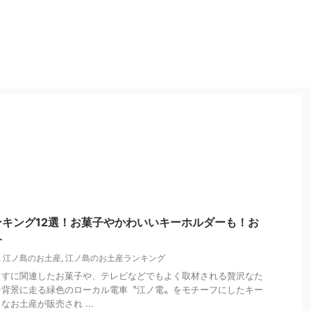
キング12選！お菓子やかわいいキーホルダーも！お
介
,
江ノ島のお土産
,
江ノ島のお土産ランキング
らすに関連したお菓子や、テレビなどでもよく取材される贅沢なた
を背景に走る緑色のローカル電車〝江ノ電〟をモチーフにしたキー
お土産が販売され ...