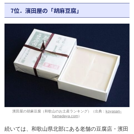
7位．濱田屋の「胡麻豆腐」
濱田屋の胡麻豆腐（和歌山のお土産ランキング）（出典：
koyasan-
hamadaya.com
）
続いては、和歌山県北部にある老舗の豆腐店・濱田