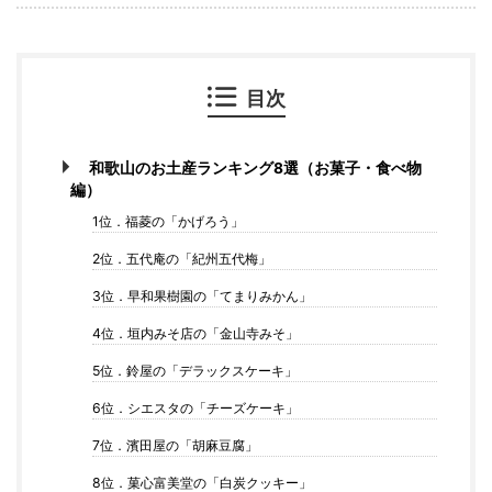
目次
和歌山のお土産ランキング8選（お菓子・食べ物
編）
1位．福菱の「かげろう」
2位．五代庵の「紀州五代梅」
3位．早和果樹園の「てまりみかん」
4位．垣内みそ店の「金山寺みそ」
5位．鈴屋の「デラックスケーキ」
6位．シエスタの「チーズケーキ」
7位．濱田屋の「胡麻豆腐」
8位．菓心富美堂の「白炭クッキー」