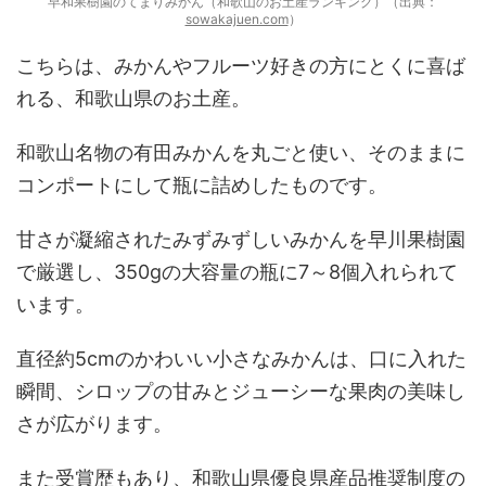
早和果樹園のてまりみかん（和歌山のお土産ランキング）（出典：
sowakajuen.com
）
こちらは、みかんやフルーツ好きの方にとくに喜ば
れる、和歌山県のお土産。
和歌山名物の有田みかんを丸ごと使い、そのままに
コンポートにして瓶に詰めしたものです。
甘さが凝縮されたみずみずしいみかんを早川果樹園
で厳選し、350gの大容量の瓶に7～8個入れられて
います。
直径約5cmのかわいい小さなみかんは、口に入れた
瞬間、シロップの甘みとジューシーな果肉の美味し
さが広がります。
また受賞歴もあり、和歌山県優良県産品推奨制度の