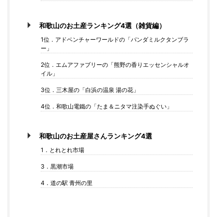
和歌山のお土産ランキング4選（雑貨編）
1位．アドベンチャーワールドの「パンダミルクタンブラ
ー」
2位．エムアファブリーの「熊野の香りエッセンシャルオ
イル」
3位．三木屋の「白浜の温泉 湯の花」
4位．和歌山電鐵の「たま＆ニタマ注染手ぬぐい」
和歌山のお土産屋さんランキング4選
1．とれとれ市場
3．黒潮市場
4．道の駅 青州の里