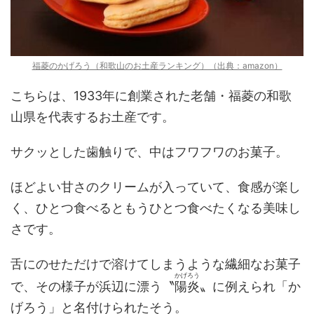
福菱のかげろう（和歌山のお土産ランキング）（出典：amazon）
こちらは、1933年に創業された老舗・福菱の和歌
山県を代表するお土産です。
サクッとした歯触りで、中はフワフワのお菓子。
ほどよい甘さのクリームが入っていて、食感が楽し
く、ひとつ食べるともうひとつ食べたくなる美味し
さです。
舌にのせただけで溶けてしまうような繊細なお菓子
かげろう
で、その様子が浜辺に漂う〝
陽炎
〟に例えられ「か
げろう」と名付けられたそう。